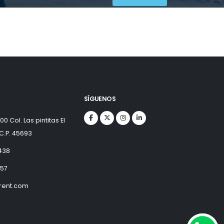
SÍGUENOS
0 Col. Las pintitas El
 C.P. 45693
438
157
trent.com