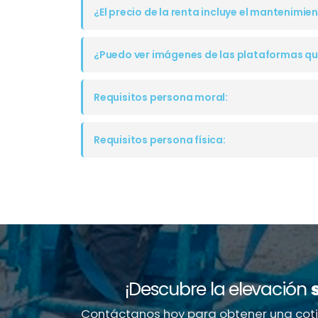
¿El precio de la renta incluye el mantenimie
¿Puedo ver imágenes de las plataformas qu
Requisitos persona moral:
Requisitos persona física:
¡Descubre la elevación
Contáctanos hoy para obtener una cot