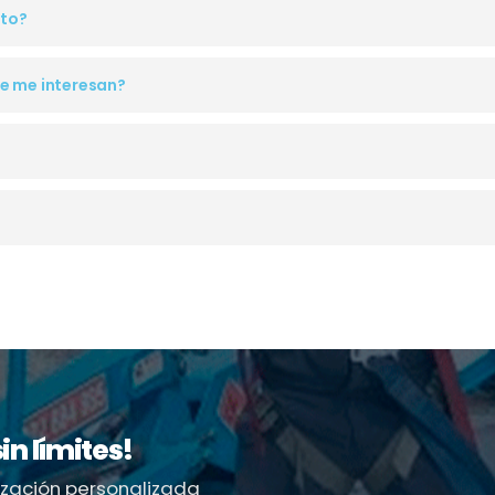
nto?
e me interesan?
sin límites!
ización personalizada