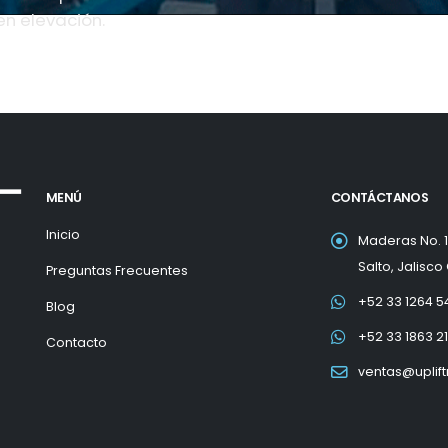
en elevación.
MENÚ
CONTÁCTANOS
Inicio
Maderas No. 10
Salto, Jalisco
Preguntas Frecuentes
+52 33 1264 5
Blog
+52 33 1863 2
Contacto
ventas@uplif