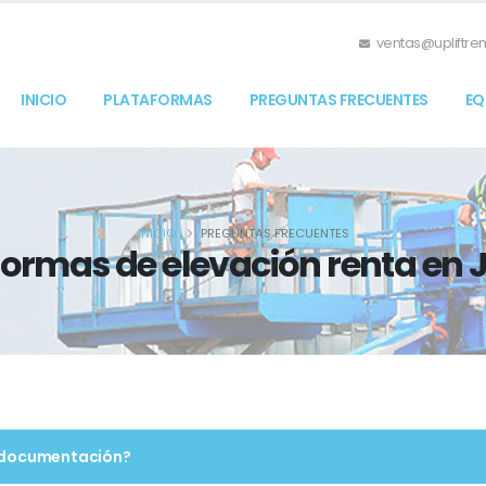
ventas@upliftre
INICIO
PLATAFORMAS
PREGUNTAS FRECUENTES
EQ
INICIO
PREGUNTAS FRECUENTES
formas de elevación renta en J
a documentación?