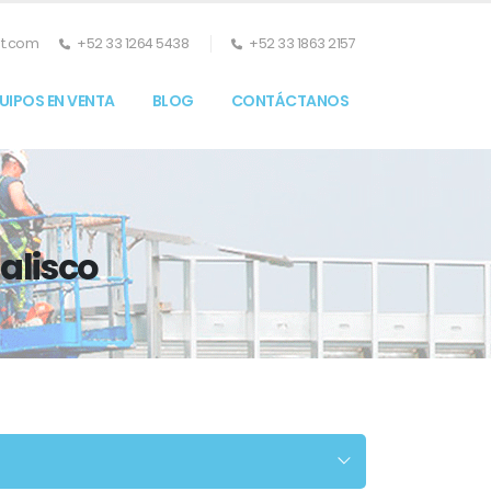
nt.com
+52 33 1264 5438
+52 33 1863 2157
UIPOS EN VENTA
BLOG
CONTÁCTANOS
alisco